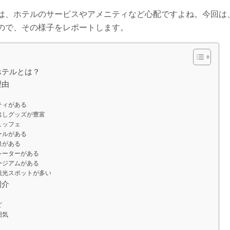
は、ホテルのサービスやアメニティなど心配ですよね。今回は
ので、その様子をレポートします。
ホテルとは？
理由
ティがある
出しグッズが豊富
ュッフェ
ールがある
泉がある
レーターがある
ージアムがある
観光スポットが多い
紹介
ど
囲気