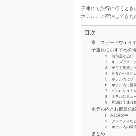
子連れで旅行に行くとき
ホテル』に宿泊してきた
目次
富士スピードウェイ
子連れにおすすめの
１．お部屋が広い
２．キッズアメニ
３．子ども用貸し
４．朝食がセミビ
５．ホテル内にプ
６．ホテル内に温
７．ジムにシュミ
８．ホテルにミュ
９．周辺に子連れ
ホテル内とお部屋の
1．お部屋の中
２．アメニティな
３．ホテル内の雰
まとめ