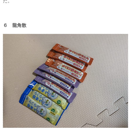
た。
６ 龍角散