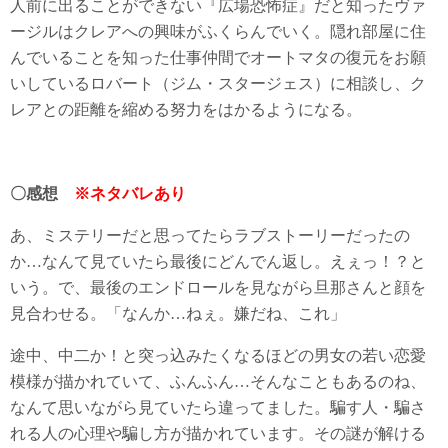
人前に出ることができない『広場恐怖症』だと知ったヴァ
ージルはクレアへの興味がふくらんでいく。隠れ部屋に住
んでいることを知った仕事仲間でオートマタの復元をお願
いしているロバート（ジム・スタージェス）に相談し、ク
レアとの距離を縮める努力をはかるようになる。
〇感想
※ネタバレあり
あ、ミステリーだと思ってたらラブストーリーだったの
か…なんて見ていたら最後にどんでん返し。えぇっ！？と
いう。で、最後のエンドロールを見ながら旦那さんと顔を
見合わせる。「なんか…ねぇ。嫌だね、これ」
途中、中二か！と突っ込みたくなるほどの男女の若い恋愛
模様が描かれていて、ふんふん…そんなこともあるのね、
なんて思いながら見ていたら違ってました。騙す人・騙さ
れる人の心理や騙し方が描かれています。その謎が解ける