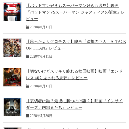
【バッドマン好きもスーパーマン好きも必見】映画
『バッドマンVSスーパーマン ジャスティスの誕生』レ
ビュー
2020年6月11日
【思ったよりグロテスク】映画『進撃の巨人 ATTACK
ON TITAN』レビュー
2020年6月11日
【切ないけどスッキリ終わる韓国映画】映画『エンド
レス 繰り返される悪夢』レビュー
2020年6月11日
【裏切者は誰？最後に勝つのは誰？】映画『インサイ
ダーズ／内部者たち』レビュー
2020年5月30日