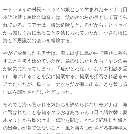
モトゥヌイの村長・トゥイの娘として生まれたモアナ（日
本語吹替：屋比久知奈）は、父の次の村の長として育てら
れている。モアナは「海は危険なところだから」とトゥイ
から厳しく海に出ることを禁じられていたが、小さな頃に
海と不思議な出会いを経験する。
やがて成長したモアナは、海に出ずに島の中で幸せに暮ら
すことを考え始めていたが、島の住民たちから「ヤシの実
が病気になってしまう」「魚がとれない」などの相談を受
け、海に出ることを父に提案する。提案を拒否され怒るモ
アナだったが、母・シーナから父が海に出ることを禁じる
理由を聞かされ思いとどまった。
それでも海へ惹かれる気持ちを諦められないモアナは、海
に選ばれたことを知るタラおばあちゃん（日本語吹替：夏
木マリ）から島の歴史・伝説を聞き、かつて経験した海と
の出会いが夢ではないこと・風と海をつかさどる半神半人