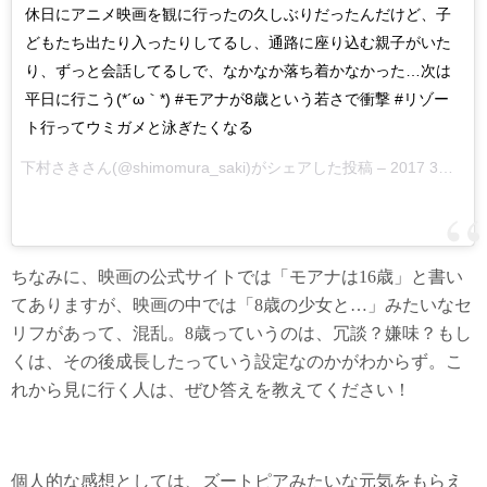
休日にアニメ映画を観に行ったの久しぶりだったんだけど、子
どもたち出たり入ったりしてるし、通路に座り込む親子がいた
り、ずっと会話してるしで、なかなか落ち着かなかった…次は
平日に行こう(*´ω｀*) #モアナが8歳という若さで衝撃 #リゾー
ト行ってウミガメと泳ぎたくなる
下村さきさん(@shimomura_saki)がシェアした投稿 –
2017 3月 11 8:16午後 PST
ちなみに、映画の公式サイトでは「モアナは16歳」と書い
てありますが、映画の中では「8歳の少女と…」みたいなセ
リフがあって、混乱。8歳っていうのは、冗談？嫌味？もし
くは、その後成長したっていう設定なのかがわからず。こ
れから見に行く人は、ぜひ答えを教えてください！
個人的な感想としては、ズートピアみたいな元気をもらえ