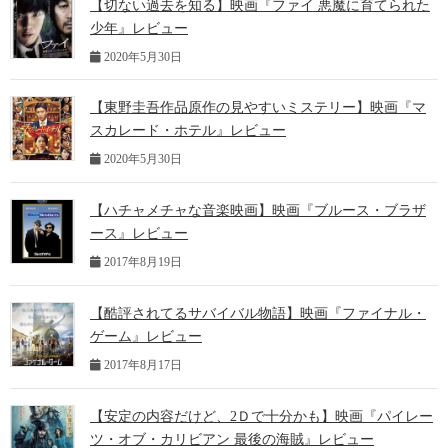
【切ない過去を知る】映画『ファイ 悪魔に育てられた
少年』レビュー
2020年5月30日
【東野圭吾作品原作の見やすいミステリー】映画『マ
スカレード・ホテル』レビュー
2020年5月30日
【ハチャメチャな音楽映画】映画『ブルース・ブラザ
ース』レビュー
2017年8月19日
【酷評されてるサバイバル物語】映画『ファイナル・
ゲーム』レビュー
2017年8月17日
【安定の内容だけど、2Ｄで十分かも】映画『パイレー
ツ・オブ・カリビアン 最後の海賊』レビュー