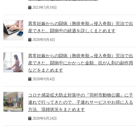
2023年5月19日
異常妊娠からの闘病（胞状奇胎→侵入奇胎）完治で出
産できた。闘病中の経過を詳しくまとめます
2020年9月4日
異常妊娠からの闘病（胞状奇胎→侵入奇胎）完治で出
産できた。闘病中にかかった金額、抗がん剤の副作用
などをまとめます
2020年9月4日
コロナ感染拡大防止対策中の『羽村市動物公園』に子
連れで行ってきたので、子連れサービスやお得に入る
方法、混雑状況をまとめます
2020年6月24日