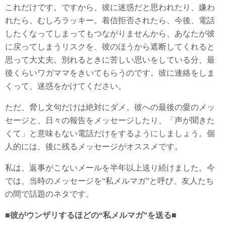
これだけです。ですから、彼に迷惑だと思われたり、嫌わ
れたら、むしろラッキー。着信拒否されたら、今後、電話
したくなってしまってもつながりませんから、あなたが彼
に戻ってしまうリスクを、彼のほうから遮断してくれると
思って大丈夫。別れるときに苦しい思いをしている分、最
後くらいワガママをきいてもらうのです。彼に連絡をしま
くって、迷惑をかけてください。
ただ、脅し文句だけは絶対にダメ。彼への最後の愛のメッ
セージと、日々の報告をメッセージしたり、「声が聞きた
くて」と意味もない電話だけをするようにしましょう。個
人的には、後に残るメッセージがオススメです。
私は、返事がこないメールを半年以上送り続けました。今
では、当時のメッセージを“私メルマガ”と呼び、友人たち
の間で話題のネタです。
■彼がウンザリするほどの“私メルマガ”を送る■