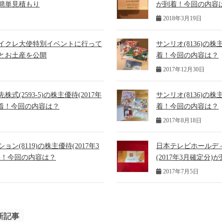
簡単見積もり
が到着！今回の内容
2018年3月19日
イクレ大使特別イベントに行って
サンリオ(8136)の株
とお土産を公開
着！今回の内容は？
2017年12月30日
式(2593-5)の株主優待(2017年
サンリオ(8136)の株
到着！今回の内容は？
着！今回の内容は？
2017年8月18日
ン(8119)の株主優待(2017年3
日本テレビホールディン
着！今回の内容は？
(2017年3月確定分
2017年7月5日
新記事