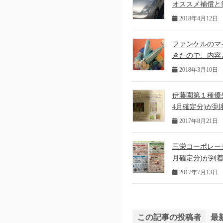
オススメ補償と
2018年4月12日
ファンケルのマ
きたので、内容
2018年3月10日
伊藤園第１種優先株
4月確定分)が
2017年8月21日
三栄コーポレーショ
月確定分)が到
2017年7月13日
この記事の投稿者
最