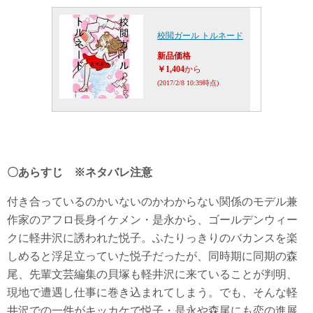
校閲ガール トルネード
新品価格
￥1,404
から
(2017/2/8 10:39時点)
〇あらすじ ※ネタバレ注意
付き合っているのかいないのかわからない関係のモデル兼
作家のアフロ長身イケメン・是永から、ゴールデンウィー
クに軽井沢に誘われた悦子。ふたりっきりのバカンスを楽
しめると浮足立っていた悦子だったが、同時期に同期の森
尾、先輩文芸編集の貝塚も軽井沢に来ていることが判明、
現地で遭遇し仕事に巻き込まれてしまう。でも、そんな軽
井沢での一件がキッカケで悦子・是永や森尾にも恋の進展