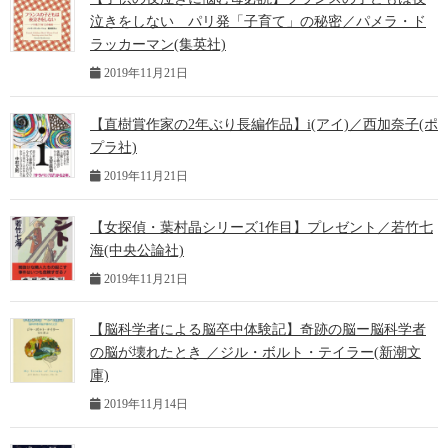
泣きをしない パリ発「子育て」の秘密／パメラ・ド
ラッカーマン(集英社)
2019年11月21日
【直樹賞作家の2年ぶり長編作品】i(アイ)／西加奈子(ポ
プラ社)
2019年11月21日
【女探偵・葉村晶シリーズ1作目】プレゼント／若竹七
海(中央公論社)
2019年11月21日
【脳科学者による脳卒中体験記】奇跡の脳ー脳科学者
の脳が壊れたとき ／ジル・ボルト・テイラー(新潮文
庫)
2019年11月14日