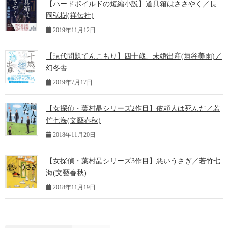
【ハードボイルドの短編小説】道具箱はささやく／長
岡弘樹(祥伝社)
2019年11月12日
【現代問題てんこもり】四十歳、未婚出産(垣谷美雨)／
幻冬舎
2019年7月17日
【女探偵・葉村晶シリーズ2作目】依頼人は死んだ／若
竹七海(文藝春秋)
2018年11月20日
【女探偵・葉村晶シリーズ3作目】悪いうさぎ／若竹七
海(文藝春秋)
2018年11月19日