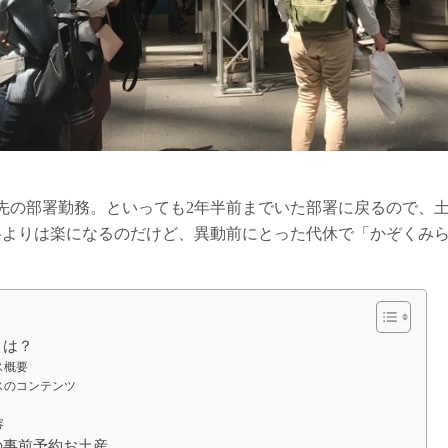
先の部署勤務。といっても2年半前までいた部署に戻るので、
半よりは楽になるのだけど、異動前にとった代休で「かぞくみ
とは？
ス概要
スのコンテンツ
容
の事前予約お土産