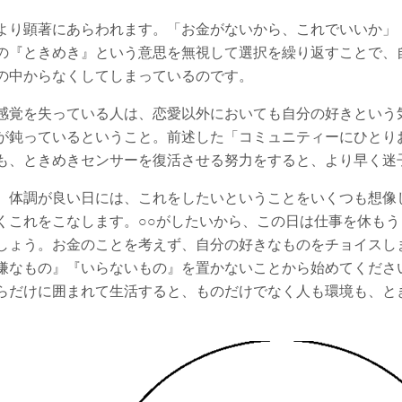
より顕著にあらわれます。「お金がないから、これでいいか」
の『ときめき』という意思を無視して選択を繰り返すことで、
の中からなくしてしまっているのです。
感覚を失っている人は、恋愛以外においても自分の好きという
が鈍っているということ。前述した「コミュニティーにひとり
も、ときめきセンサーを復活させる努力をすると、より早く迷
。体調が良い日には、これをしたいということをいくつも想像
くこれをこなします。○○がしたいから、この日は仕事を休も
しょう。お金のことを考えず、自分の好きなものをチョイスし
嫌なもの』『いらないもの』を置かないことから始めてくださ
らだけに囲まれて生活すると、ものだけでなく人も環境も、と
。