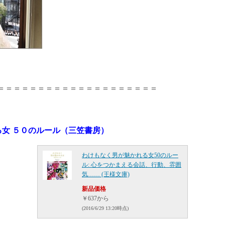
＝＝＝＝＝＝＝＝＝＝＝＝＝＝＝＝＝＝＝＝
女 ５０のルール（三笠書房）
わけもなく男が魅かれる女50のルー
ル: 心をつかまえる会話、行動、雰囲
気…… (王様文庫)
新品価格
￥637
から
(2016/6/29 13:20時点)