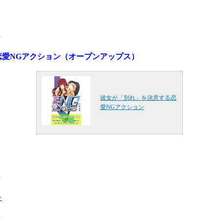
）
愛NGアクション（オ
ープンアップス）
彼女が「別れ」を決意する恋
愛NGアクション
）
～
）