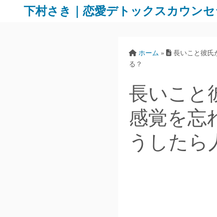
下村さき｜恋愛デトックスカウンセ
ホーム
»
長いこと彼氏
る？
長いこと
感覚を忘
うしたら