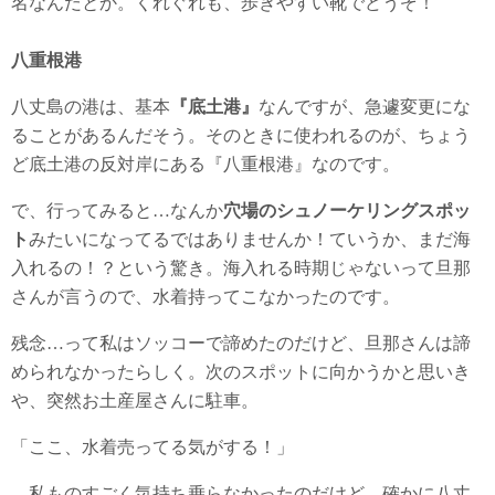
名なんだとか。くれぐれも、歩きやすい靴でどうぞ！
八重根港
八丈島の港は、基本
『底土港』
なんですが、急遽変更にな
ることがあるんだそう。そのときに使われるのが、ちょう
ど底土港の反対岸にある『八重根港』なのです。
で、行ってみると…なんか
穴場のシュノーケリングスポッ
ト
みたいになってるではありませんか！ていうか、まだ海
入れるの！？という驚き。海入れる時期じゃないって旦那
さんが言うので、水着持ってこなかったのです。
残念…って私はソッコーで諦めたのだけど、旦那さんは諦
められなかったらしく。次のスポットに向かうかと思いき
や、突然お土産屋さんに駐車。
「ここ、水着売ってる気がする！」
…私ものすごく気持ち乗らなかったのだけど、確かに八丈