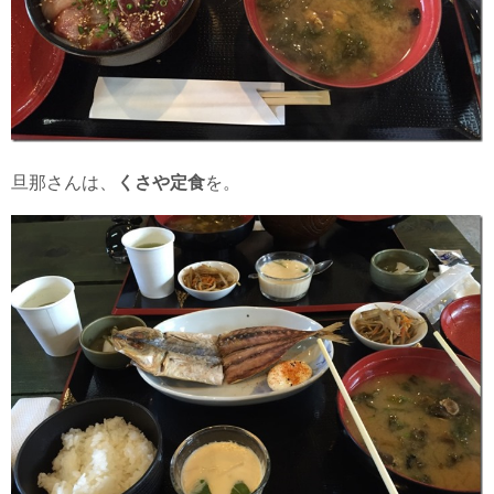
旦那さんは、
くさや定食
を。