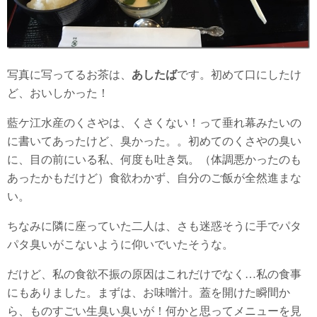
写真に写ってるお茶は、
あしたば
です。初めて口にしたけ
ど、おいしかった！
藍ケ江水産のくさやは、くさくない！って垂れ幕みたいの
に書いてあったけど、臭かった。。初めてのくさやの臭い
に、目の前にいる私、何度も吐き気。（体調悪かったのも
あったかもだけど）食欲わかず、自分のご飯が全然進まな
い。
ちなみに隣に座っていた二人は、さも迷惑そうに手でパタ
パタ臭いがこないように仰いでいたそうな。
だけど、私の食欲不振の原因はこれだけでなく…私の食事
にもありました。まずは、お味噌汁。蓋を開けた瞬間か
ら、ものすごい生臭い臭いが！何かと思ってメニューを見