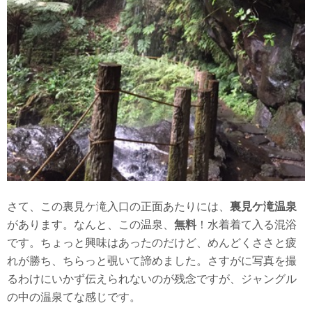
さて、この裏見ケ滝入口の正面あたりには、
裏見ケ滝温泉
があります。なんと、この温泉、
無料
！水着着て入る混浴
です。ちょっと興味はあったのだけど、めんどくささと疲
れが勝ち、ちらっと覗いて諦めました。さすがに写真を撮
るわけにいかず伝えられないのが残念ですが、ジャングル
の中の温泉てな感じです。