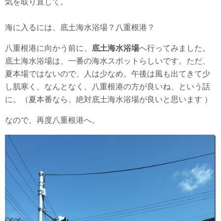
気を取り直して。
海に入るには、底土海水浴場？八重根港？
八重根港に向かう前に、
底土海水浴場
へ行ってみました。
底土海水浴場は、一番の海水スポットらしいです。ただ、
夏本場ではないので、人は少なめ。午後は風も出てきて少
し肌寒く、なんとなく、八重根港の方が良いね、という話
に。（夏本番なら、絶対底土海水浴場が良いと思います ）
なので、再度八重根港へ。