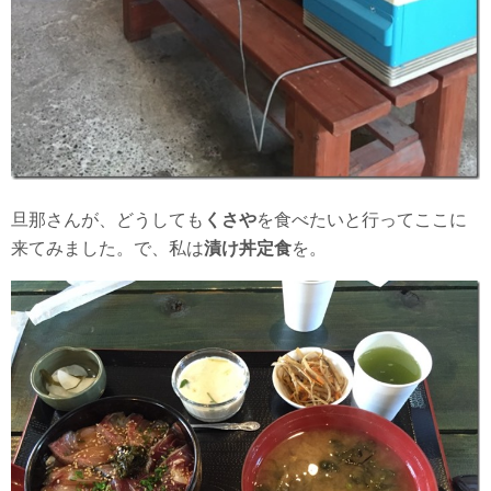
旦那さんが、どうしても
くさや
を食べたいと行ってここに
来てみました。で、私は
漬け丼定食
を。