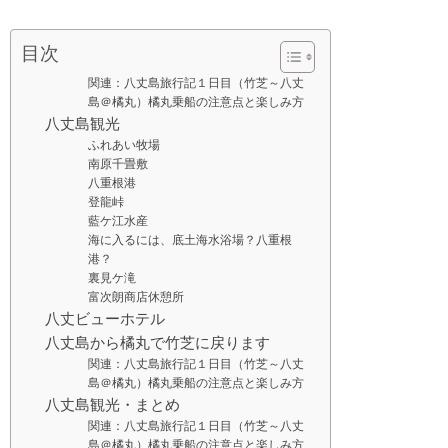
目次
関連：八丈島旅行記１日目（竹芝～八丈
島＠橘丸）橘丸乗船の注意点と楽しみ方
八丈島観光
ふれあい牧場
南原千畳敷
八重根港
登龍峠
藍ケ江水産
海に入るには、底土海水浴場？八重根
港？
裏見ケ滝
富次朗商店休憩所
八丈ビューホテル
八丈島から橘丸で竹芝に戻ります
関連：八丈島旅行記１日目（竹芝～八丈
島＠橘丸）橘丸乗船の注意点と楽しみ方
八丈島観光・まとめ
関連：八丈島旅行記１日目（竹芝～八丈
島＠橘丸）橘丸乗船の注意点と楽しみ方