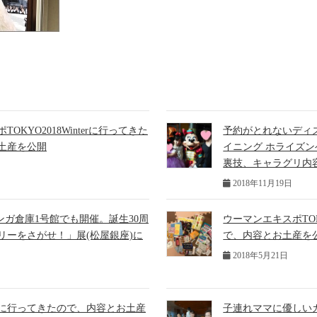
OKYO2018Winterに行ってきた
予約がとれないディ
土産を公開
イニング ホライズ
裏技、キャラグリ内
2018年11月19日
レンガ倉庫1号館でも開催。誕生30周
ウーマンエキスポTOK
リーをさがせ！」展(松屋銀座)に
で、内容とお土産を
2018年5月21日
18に行ってきたので、内容とお土産
子連れママに優しい