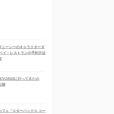
ズニーシーのキャラクターダ
ンベイ・レストランの予約方法
容
YO2018に行ってきたの
公開
カフェ『スターバックス コー