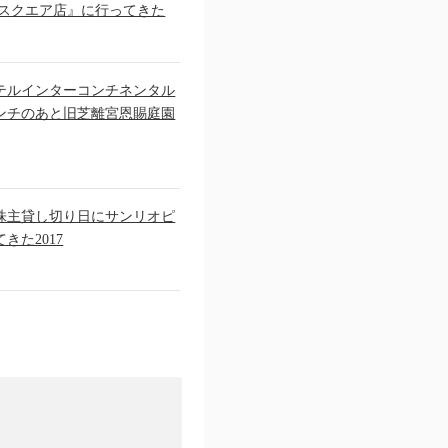
ルスクエア店』に行ってきた
テルインターコンチネンタル
ンチのあと旧芝離宮恩賜庭園
株主貸し切り日にサンリオピ
きた2017