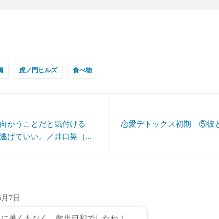
橋
虎ノ門ヒルズ
食べ物
向かうことだと気付ける
恋愛デトックス初期 ⑤彼
逃げていい。／井口晃（...
6月7日
とに暑くもなく、散歩日和でしたね！