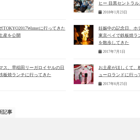
ヒー 目黒セントラ
2018年1月23日
OKYO2017Winterに行ってきた
妊娠中の記念日、ホ
土産を公開
東京ベイで鉄板焼ラ
を散歩してきた
2017年7月1日
マス、早稲田リーガロイヤルの日
お土産がほしくて、
鉄板焼ランチに行ってきた
ューロランドに行って
2017年6月25日
新記事