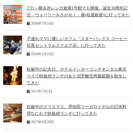
7/31～横浜赤レンガ倉庫1号館でも開催。誕生30周年記
念「ウォーリーをさがせ！」展(松屋銀座)に行ってきた
2018年7月10日
子連れママに優しいカフェ『スターバックス コーヒー
目黒セントラルスクエア店』に行ってきた
2018年1月23日
妊娠中の記念日、ホテルインターコンチネンタル東京
ベイで鉄板焼ランチのあと旧芝離宮恩賜庭園を散歩し
てきた
2017年7月1日
妊娠中のクリスマス、早稲田リーガロイヤルの日本料
理なにわで鉄板焼ランチに行ってきた
2017年6月29日