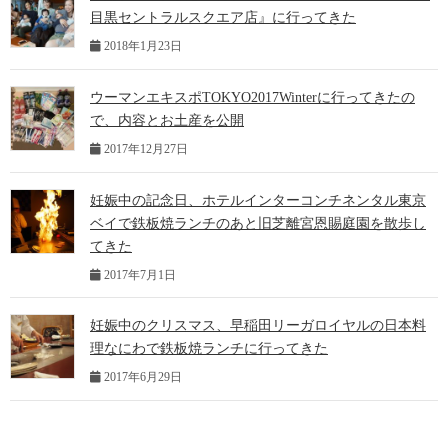
目黒セントラルスクエア店』に行ってきた
2018年1月23日
ウーマンエキスポTOKYO2017Winterに行ってきたの
で、内容とお土産を公開
2017年12月27日
妊娠中の記念日、ホテルインターコンチネンタル東京
ベイで鉄板焼ランチのあと旧芝離宮恩賜庭園を散歩し
てきた
2017年7月1日
妊娠中のクリスマス、早稲田リーガロイヤルの日本料
理なにわで鉄板焼ランチに行ってきた
2017年6月29日