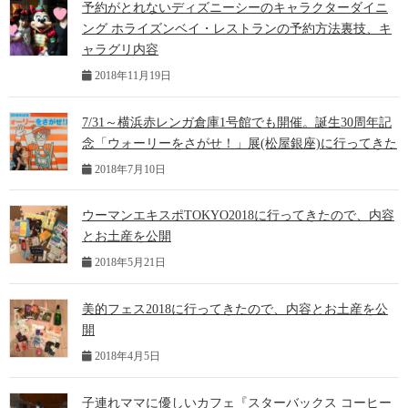
予約がとれないディズニーシーのキャラクターダイニ
ング ホライズンベイ・レストランの予約方法裏技、キ
ャラグリ内容
2018年11月19日
7/31～横浜赤レンガ倉庫1号館でも開催。誕生30周年記
念「ウォーリーをさがせ！」展(松屋銀座)に行ってきた
2018年7月10日
ウーマンエキスポTOKYO2018に行ってきたので、内容
とお土産を公開
2018年5月21日
美的フェス2018に行ってきたので、内容とお土産を公
開
2018年4月5日
子連れママに優しいカフェ『スターバックス コーヒー