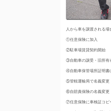
人から車を譲渡される場
①任意保険に加入
②駐車場賃貸契約開始
③自動車の譲受・旧所有
④自動車保管場所証明書(
⑤管轄運輸局で名義変更
⑥自賠責保険の名義変更
⑦任意保険に車検証コピ