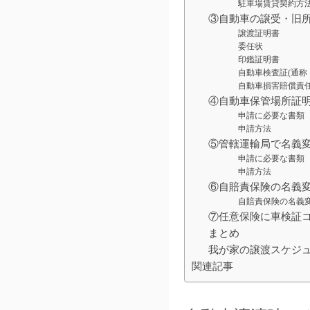
駐車場賃貸契約方
③自動車の譲受・旧
譲渡証明書
委任状
印鑑証明書
自動車検査証(通称
自動車損害賠償責任
④自動車保管場所証明
申請に必要な書類
申請方法
⑤管轄運輸局で名義
申請に必要な書類
申請方法
⑥自賠責保険の名義
自賠責保険の名義
⑦任意保険に車検証
まとめ
我が家の譲渡スケジ
関連記事