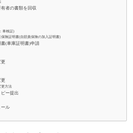
法
所有者の書類を回収
：車検証)
保険証明書(自賠責保険の加入証明書)
書(車庫証明書)申請
変更
変更
変更方法
コピー提出
ュール