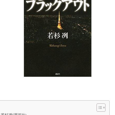
若杉冽(講談社)