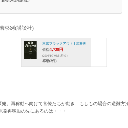
若杉冽(講談社)
東京ブラックアウト [ 若杉冽 ]
1,728円
価格:
(2016/1/7 06:51時点)
感想(2件)
いた原発。再稼動へ向けて官僚たちが動き、もしもの場合の避難方
原発再稼動の先にあるのは・・・