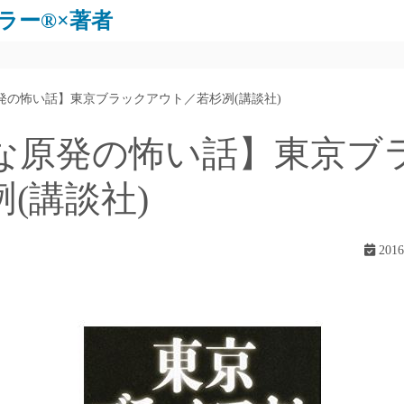
ラー®×著者
発の怖い話】東京ブラックアウト／若杉冽(講談社)
な原発の怖い話】東京ブ
(講談社)
201