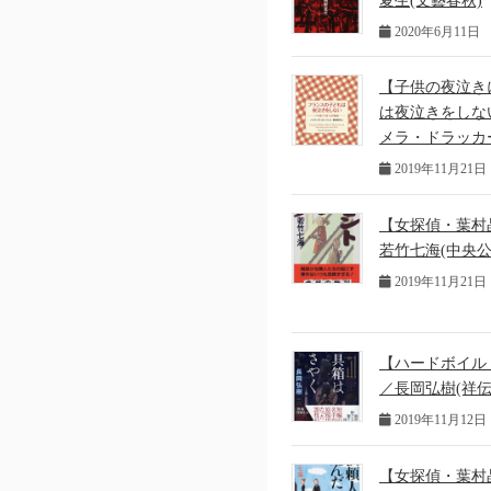
夏生(文藝春秋)
2020年6月11日
【子供の夜泣き
は夜泣きをしな
メラ・ドラッカ
2019年11月21日
【女探偵・葉村
若竹七海(中央公
2019年11月21日
【ハードボイル
／長岡弘樹(祥伝
2019年11月12日
【女探偵・葉村