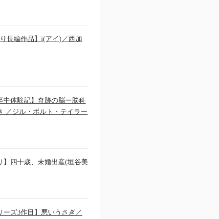
り長編作品】i(アイ)／西加
卒中体験記】奇跡の脳ー脳科
き ／ジル・ボルト・テイラー
り】四十歳、未婚出産(垣谷美
リーズ3作目】悪いうさぎ／