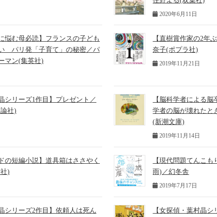
住野よる(双葉社)
2020年6月11日
に悩む母必読】フランスの子ども
【直樹賞作家の2年ぶ
い パリ発「子育て」の秘密／パ
奈子(ポプラ社)
ーマン(集英社)
2019年11月21日
晶シリーズ1作目】プレゼント／
【脳科学者による脳
論社)
学者の脳が壊れたと
(新潮文庫)
2019年11月14日
ドの短編小説】道具箱はささやく
【現代問題てんこも
社)
雨)／幻冬舎
2019年7月17日
晶シリーズ2作目】依頼人は死ん
【女探偵・葉村晶シ