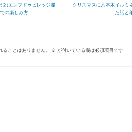
記２(エンブドゥビレッジ滞
クリスマスに六本木イルミ
内での楽しみ方
た話と
れることはありません。
※
が付いている欄は必須項目です