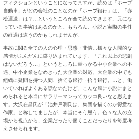
フィクションということになってますが、読めば「ホープ
自動車」がどの会社のことなのか「ホープ銀行」は、「赤
松運送」は？…というところが全て読めてきます。元にな
っている事実はあるのかと。もちろん、小説と実際の事件
の経過は違うのかもしれませんが。
事故に関る全ての人の心理・思惑・非情…様々な人間的な
感情がふんだんに盛り込まれています。「これ以上の悲劇
はないだろう…」というところに乗っかる中小企業への不
遇、中小企業をなめきった大企業の対応、大企業の中でも
組織に疑問を持つ人間、捨てる銀行・拾う銀行。…と、働
いていればよくある話なのだけど、こんな風に小説にまと
められると本当にサラリーマンってカッコ良いなと思えま
す。大沢在昌氏が「池井戸潤氏は、集団を描くのが得意な
作家」と称してましたが、本当にそう思う。色々な人の立
場から視点から、企業だったり働くことだったりを毎度考
えさせられます。