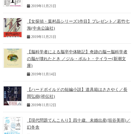
2019年11月21日
【女探偵・葉村晶シリーズ1作目】プレゼント／若竹七
海(中央公論社)
2019年11月21日
【脳科学者による脳卒中体験記】奇跡の脳ー脳科学者
の脳が壊れたとき ／ジル・ボルト・テイラー(新潮文
庫)
2019年11月14日
【ハードボイルドの短編小説】道具箱はささやく／長
岡弘樹(祥伝社)
2019年11月12日
【現代問題てんこもり】四十歳、未婚出産(垣谷美雨)／
幻冬舎