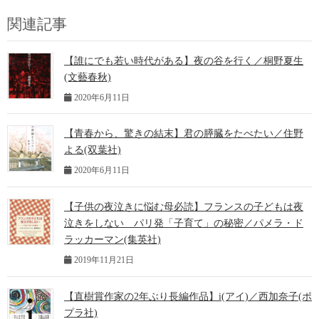
関連記事
【誰にでも若い時代がある】夜の谷を行く／桐野夏生
(文藝春秋)
2020年6月11日
【青春から、驚きの結末】君の膵臓をたべたい／住野
よる(双葉社)
2020年6月11日
【子供の夜泣きに悩む母必読】フランスの子どもは夜
泣きをしない パリ発「子育て」の秘密／パメラ・ド
ラッカーマン(集英社)
2019年11月21日
【直樹賞作家の2年ぶり長編作品】i(アイ)／西加奈子(ポ
プラ社)