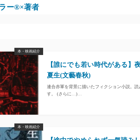
ラー®×著者
本・映画紹介
【誰にでも若い時代がある】
夏生(文藝春秋)
連合赤軍を背景に描いたフィクション小説。読
す。 (さらに…)…
本・映画紹介