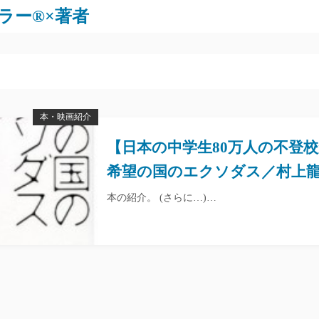
ラー®×著者
本・映画紹介
【日本の中学生80万人の不登
希望の国のエクソダス／村上
本の紹介。 (さらに…)…