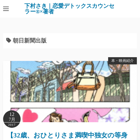
下村さき｜恋愛デトックスカウンセ
ラー®×著者
朝日新聞出版
本・映画紹介
12
7月
2017
【32歳、おひとりさま満喫中独女の等身